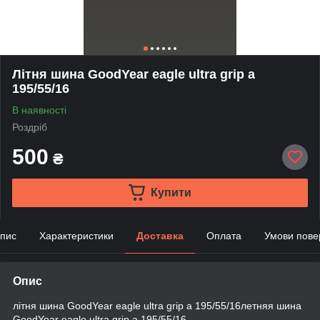
Літня шина GoodYear eagle ultra grip a
195/55/16
В наявності
Роздріб
500
₴
Купити
пис
Характеристики
Доставка
Оплата
Умови пове
Опис
літня шина GoodYear eagle ultra grip a 195/55/16летняя шина
GoodYear eagle ultra grip a 195/55/16