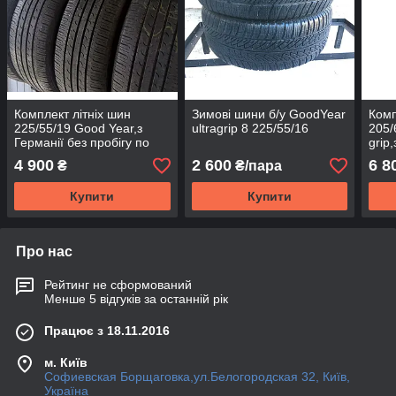
Комплект літніх шин
Зимові шини б/у GoodYear
Комп
225/55/19 Good Year,з
ultragrip 8 225/55/16
205/
Германії без пробігу по
grip
Україні
по У
4 900
2 600
6 8
₴
₴/пара
Купити
Купити
Про нас
Рейтинг не сформований
Менше 5 відгуків за останній рік
Працює з 18.11.2016
м. Київ
Софиевская Борщаговка,ул.Белогородская 32, Київ,
Україна