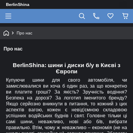
BerlinShina
Про нас
Про нас
BerlinShina: шини і диски б/у в Києві з
Європи
Купуючи шини для свого автомобіля, чи
замислювалися ви хоча б один раз, за що конкретно
ви платите гроші? За якість? Зручність водіння?
Безпека на дорозі? За логотип іменитого бренду?
Якщо серйозно вникнути в питання, то кожний з цих
аспектів вагою, кожен є невід'ємною складовою
успішних водійських буднів і свят. Головне тільки ці
самі шини, неважливо, нові або б/в, вибрати
правильно. Втім, чому ж неважливо – економія (не на