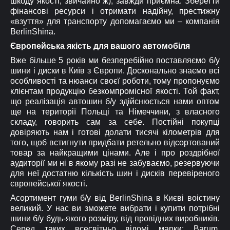
шкоду якості, звичайно ж), завжди приємна. Зберегти
фінансові ресурси і отримати надійну, престижну
«взуття» для транспорту допомагаємо ми – компанія
BerlinShina.
Європейська якість для вашого автомобіля
Вже більше 5 років ми безперебійно поставляємо б/у
шини і диски в Київ з Європи. Досконально знаємо всі
особливості та нюанси своєї роботи, тому пропонуємо
клієнтам продукцію безкомпромісної якості. Той факт,
що реалізація автошин б/у здійснюється нами оптом
ще на території Польщі та Німеччини, з власного
складу, говорить сам за себе. Постійні покупці
довіряють нам і готові долати тисячі кілометрів для
того, щоб встигнути придбати ретельно відсортований
товар за найкращими цінами. Але і про роздрібної
аудиторії ми ні в якому разі не забуваємо, резервуючи
для неї достатню кількість шин і дисків перевіреного
європейської якості.
Асортимент гуми б/у від BerlinShina в Києві воістину
великий. У нас ви зможете вибрати і купити потрібні
шини б/у будь-якого розміру, від провідних виробників.
Серед таких всесвітньо відомі марки: Barum,