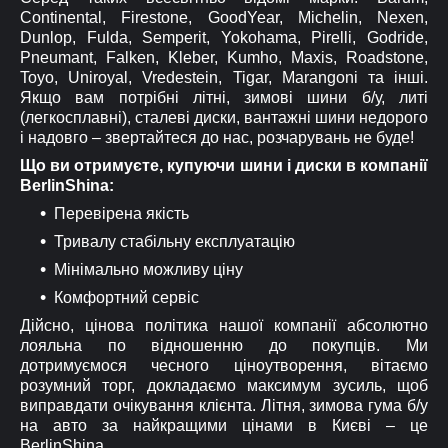
Continental, Firestone, GoodYear, Michelin, Nexen,
Dunlop, Fulda, Semperit, Yokohama, Pirelli, Godride,
Pneumant, Falken, Kleber, Kumho, Maxis, Roadstone,
Toyo, Uniroyal, Vredestein, Tigar, Marangoni та інші.
Якщо вам потрібні літні, зимові шини б/у, литі
(легкосплавні), сталеві диски, вантажні шини недорого
і надовго – звертайтеся до нас, розчарувань не буде!
Що ви отримуєте, купуючи шини і диски в компанії
BerlinShina:
Перевірена якість
Тривалу стабільну експлуатацію
Мінімально можливу ціну
Комфортний сервіс
Дійсно, цінова політика нашої компанії абсолютно
лояльна по відношенню до покупців. Ми
дотримуємося чесного ціноутворення, вітаємо
розумний торг, докладаємо максимум зусиль, щоб
виправдати очікування клієнта. Літня, зимова гума б/у
на авто за найкращими цінами в Києві – це
BerlinShina.