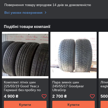
Повернення товару впродовж 14 днів за домовленістю
Всі умови повернення
Подібні товари компанії
Комплект літніх шин
Пара зимніх шин
Літн
225/55/19 Good Year,з
245/55/17 Goodyear
eagl
Германії без пробігу по
UltraGrip
Україні
Performance,2018 рік,з
4 900
2 700
500
₴
₴
Германії без пробігу по
Україні
Купити
Купити