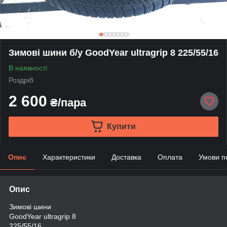
Зимові шини б/у GoodYear ultragrip 8 225/55/16
В наявності
Роздріб
2 600
₴/пара
Купити
Опис
Характеристики
Доставка
Оплата
Умови п
Опис
Зимові шини
GoodYear ultragrip 8
225/55/16