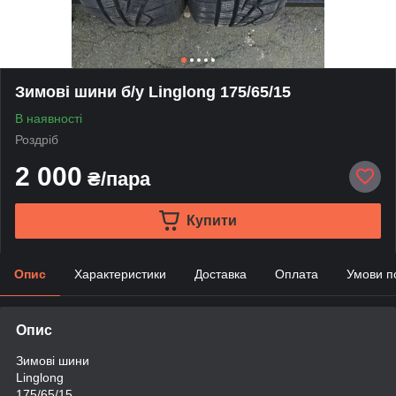
Зимові шини б/у Linglong 175/65/15
В наявності
Роздріб
2 000
₴/пара
Купити
Опис
Характеристики
Доставка
Оплата
Умови п
Опис
Зимові шини
Linglong
175/65/15