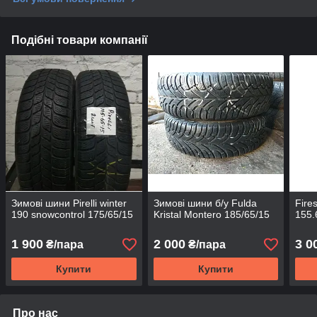
Подібні товари компанії
Зимові шини Pirelli winter
Зимові шини б/у Fulda
Fire
190 snowcontrol 175/65/15
Kristal Montero 185/65/15
155.
1 900
2 000
3 0
₴/пара
₴/пара
Купити
Купити
Про нас