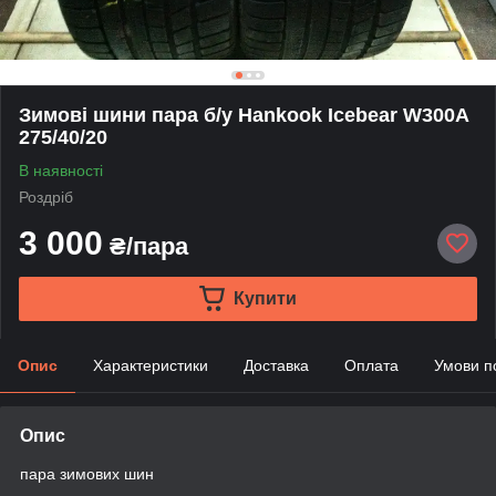
Зимові шини пара б/у Hankook Icebear W300A
275/40/20
В наявності
Роздріб
3 000
₴/пара
Купити
Опис
Характеристики
Доставка
Оплата
Умови п
Опис
пара зимових шин