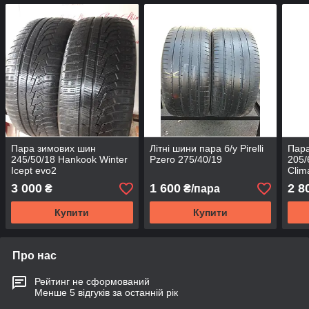
Пара зимових шин
Літні шини пара б/у Pirelli
Пара
245/50/18 Hankook Winter
Pzero 275/40/19
205/
Icept evo2
Clim
проб
3 000
1 600
2 8
₴
₴/пара
Купити
Купити
Про нас
Рейтинг не сформований
Менше 5 відгуків за останній рік