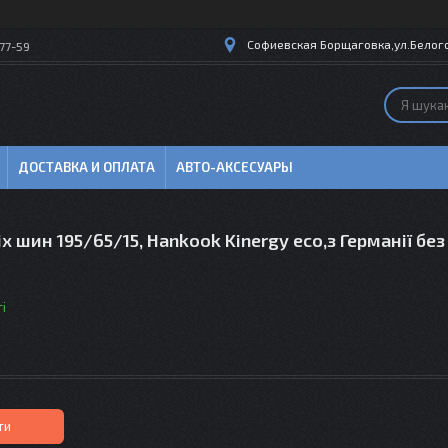
Софиевская Борщаговка,ул.Белогор
77-59
ДОСТАВКА И ОПЛАТА
АВТО-АКСЕСУАРЫ
іх шин 195/65/15, Hankook Kinergy eco,з Германії без
і
ти