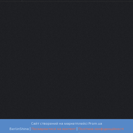
Сайт створений на маркетплейсі
Prom.ua
BerlinShina |
Поскаржитися на контент
|
Політика конфіденційності