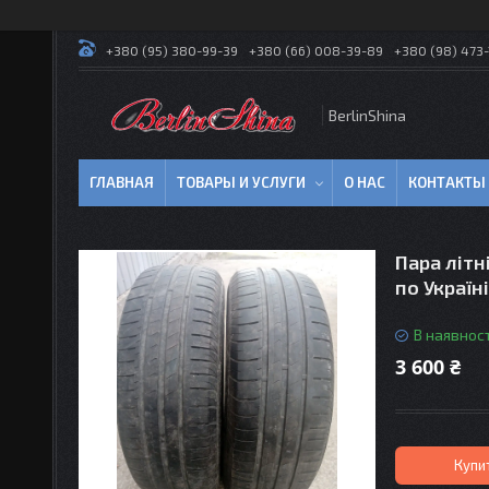
+380 (95) 380-99-39
+380 (66) 008-39-89
+380 (98) 473-
BerlinShina
ГЛАВНАЯ
ТОВАРЫ И УСЛУГИ
О НАС
КОНТАКТЫ
Пара літн
по Україні
В наявност
3 600 ₴
Купи