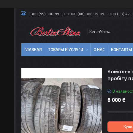
+380 (95) 380-99-39
+380 (66) 008-39-89
+380 (98) 473-
BerlinShina
ГЛАВНАЯ
ТОВАРЫ И УСЛУГИ
О НАС
КОНТАКТЫ
‎Комплект
пробігу п
В наявност
8 000 ₴
Купи