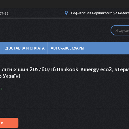
Софиевская Борщаговка,ул.Белогор
77-59
ДОСТАВКА И ОПЛАТА
АВТО-АКСЕСУАРЫ
 літніх шин 205/60/16 Hankook Kinergy eco2, з Герм
о Україні
і
ти