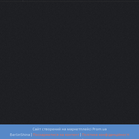
Сайт створений на маркетплейсі
Prom.ua
BerlinShina |
Поскаржитися на контент
|
Політика конфіденційності