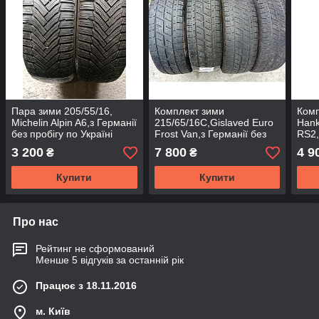
Пара зими 205/55/16,
Комплект зими
Комп
Michelin Alpin A6,з Германії
215/65/16С,Gislaved Euro
Hank
без пробігу по Україні
Frost Van,з Германії без
RS2,
пробігу по Україні
по У
3 200
7 800
4 9
₴
₴
Купити
Купити
Про нас
Рейтинг не сформований
Менше 5 відгуків за останній рік
Працює з 18.11.2016
м. Київ