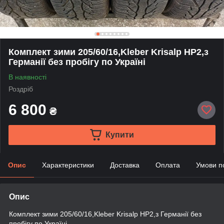
Комплект зими 205/60/16,Kleber Krisalp HP2,з
Германії без пробігу по Україні
В наявності
Роздріб
6 800
₴
Купити
Опис
Характеристики
Доставка
Оплата
Умови п
Опис
Комплект зими 205/60/16,Kleber Krisalp HP2,з Германії без
пробігу по Україні