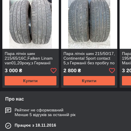
Пара літніх шин
Пара літніх шин 215/50/17,
Пара
215/65/16С,Falken Linam
Continental Sport contact
195/
van01,20року,з Германії
5,з Германії без пробігу по
Maxi
без пробігу по Україні
Україні
проб
3 000
2 800
3 2
₴
₴
Купити
Купити
Про нас
Рейтинг не сформований
Менше 5 відгуків за останній рік
Працює з 18.11.2016