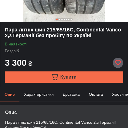
Пара літніх шин 215/65/16С, Continental Vanco
2,з Германії без пробігу по Україні
В наявності
Роздріб
3 300
₴
Купити
Опис
Характеристики
Доставка
Оплата
Умови п
Опис
Пара літніх шин 215/65/16С, Continental Vanco 2,з Германії
без пробігу по Україні,