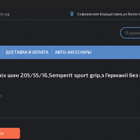
Софиевская Борщаговка,ул.Белогор
77-59
ДОСТАВКА И ОПЛАТА
АВТО-АКСЕСУАРЫ
іх шин 205/55/16,Semperit sport grip,з Германії без
і
ти