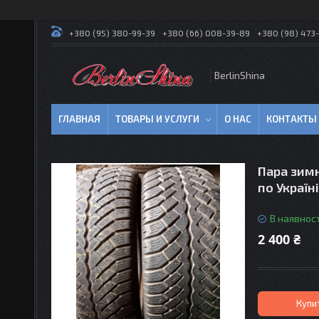
+380 (95) 380-99-39
+380 (66) 008-39-89
+380 (98) 473-
BerlinShina
ГЛАВНАЯ
ТОВАРЫ И УСЛУГИ
О НАС
КОНТАКТЫ
Пара зимн
по Україні
В наявност
2 400 ₴
Купи