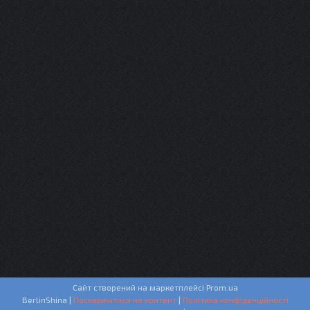
Сайт створений на маркетплейсі
Prom.ua
BerlinShina |
Поскаржитися на контент
|
Політика конфіденційності