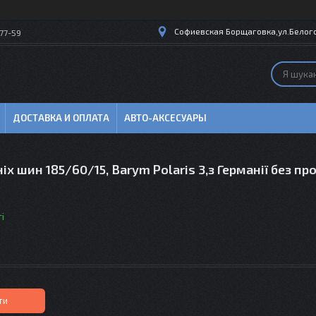
Софиевская Борщаговка,ул.Белогор
77-59
ДОСТАВКА И ОПЛАТА
АВТО-АКСЕСУАРЫ
іх шин 185/60/15, Barym Polaris 3,з Германії без про
і
ти