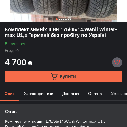
Комплект зимніх шин 175/65/14,Wanli Winter-
max U1,з Германії без пробігу по Україні
В наявності
Роздріб
4 700
₴
Купити
Опис
Характеристики
Доставка
Оплата
Умови п
Опис
Комплект зимніх шин 175/65/14,Wanli Winter-max U1,з
Германії без пробігу по Україні, стан на фото