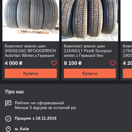
Комплект зимніх шин
Комплект зимніх шин
Комп
205/65/16С BFGOODRICH
215/65/17 Pirelli Scorpion
175/6
ActivVan Winter,з Германії
winter,з Германії без
190S
без пробігу по Україні
пробігу по Україні
без 
4 000
8 100
4 2
₴
₴
Купити
Купити
Про нас
Рейтинг не сформований
Менше 5 відгуків за останній рік
Працює з 18.11.2016
м. Київ