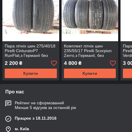
Пара літніх шин 275/40/18
Комплект літніх шин
Пара
Pirelli CinturatoP7
235/55/17 Pirelli Scorpion
Pirel
RunFlat,з Германії без
Zerro,з Германії, без
Verd
пробігу по Україні
пробігу по Україні
Герм
2 200
4 800
3 0
₴
₴
Укра
Купити
Купити
Про нас
Рейтинг не сформований
Менше 5 відгуків за останній рік
Працює з 18.11.2016
м. Київ