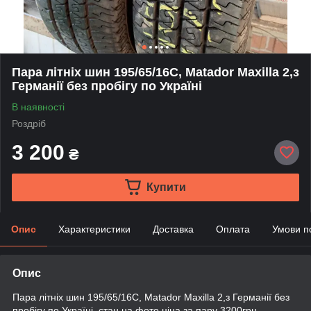
Пара літніх шин 195/65/16С, Matador Maxilla 2,з
Германії без пробігу по Україні
В наявності
Роздріб
3 200
₴
Купити
Опис
Характеристики
Доставка
Оплата
Умови п
Опис
Пара літніх шин 195/65/16С, Matador Maxilla 2,з Германії без
пробігу по Україні, стан на фото ціна за пару 3200грн