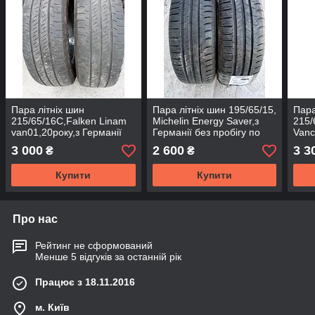
Пара літніх шин
Пара літніх шин 195/65/15,
Пара
215/65/16С,Falken Linam
Michelin Energy Saver,з
215/
van01,20року,з Германії
Германії без пробігу по
Vanc
без пробігу по Україні
Україні
проб
3 000
2 600
3 3
₴
₴
Купити
Купити
Про нас
Рейтинг не сформований
Менше 5 відгуків за останній рік
Працює з 18.11.2016
м. Київ