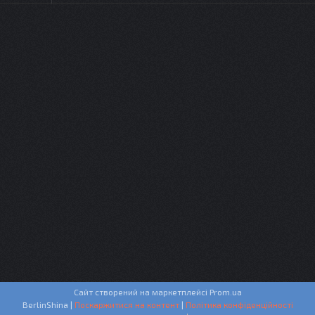
Сайт створений на маркетплейсі
Prom.ua
BerlinShina |
Поскаржитися на контент
|
Політика конфіденційності