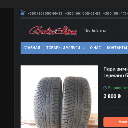
+380 (95) 380-99-39
+380 (66) 008-39-89
+380 (98) 473-
BerlinShina
ГЛАВНАЯ
ТОВАРЫ И УСЛУГИ
О НАС
КОНТАКТЫ
Пара зимн
Германії б
В наявност
2 800 ₴
Купи