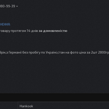
 380-99-39
товару протягом 14 днів
за домовленістю
рік,з Германії без пробігу по Україні,стан на фото ціна за 2шт 2800г
Hankook