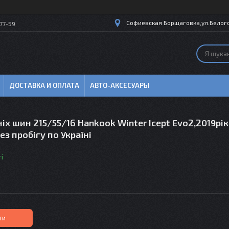
Софиевская Борщаговка,ул.Белогор
77-59
ДОСТАВКА И ОПЛАТА
АВТО-АКСЕСУАРЫ
іх шин 215/55/16 Hankook Winter Icept Evo2,2019рік
ез пробігу по Україні
і
ти