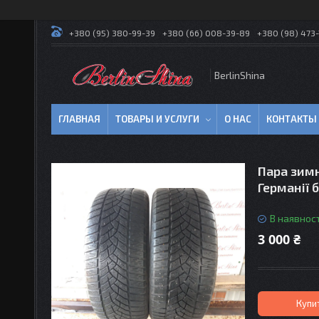
+380 (95) 380-99-39
+380 (66) 008-39-89
+380 (98) 473-
BerlinShina
ГЛАВНАЯ
ТОВАРЫ И УСЛУГИ
О НАС
КОНТАКТЫ
Пара зимн
Германії б
В наявност
3 000 ₴
Купи