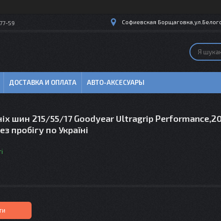
Софиевская Борщаговка,ул.Белогор
77-59
ДОСТАВКА И ОПЛАТА
АВТО-АКСЕСУАРЫ
іх шин 215/55/17 Goodyear Ultragrip Performance,20
ез пробігу по Україні
і
ти