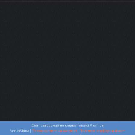
Сайт створений на маркетплейсі
Prom.ua
BerlinShina |
Поскаржитися на контент
|
Політика конфіденційності