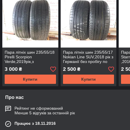
Пара літніх шин 235/55/18
Пара літніх шин 235/55/17
Пара
Pirelli Scorpion
Nokian Line SUV,2018 рік з
Star
Verde,2019рік,з
Германії без пробігу по
,201
Германії,без пробігу по
Україні
проб
3 000
2 500
2 5
₴
₴
Україні
Купити
Купити
Про нас
Рейтинг не сформований
Менше 5 відгуків за останній рік
Працює з 18.11.2016