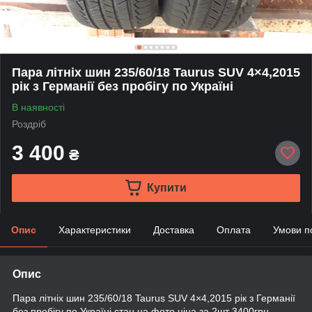
Пара літніх шин 235/60/18 Taurus SUV 4×4,2015
рік з Германії без пробігу по Україні
В наявності
Роздріб
3 400
₴
Купити
Опис
Характеристики
Доставка
Оплата
Умови п
Опис
Пара літніх шин 235/60/18 Taurus SUV 4×4,2015 рік з Германії
без пробігу по Україні,стан на фото ціна за 2шт 3400грн