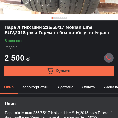
Пара літніх шин 235/55/17 Nokian Line
SUV,2018 рік з Германії без пробігу по Україні
В наявності
Роздріб
2 500
₴
Купити
Опис
Характеристики
Доставка
Оплата
Умови п
Опис
Пара літніх шин 235/55/17 Nokian Line SUV,2018 рік з Германії
без пробігу по Україні,стан на фото ціна за 2шт 2500грн