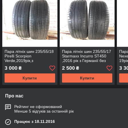
Пара літніх шин 235/55/18
Пара літніх шин 235/55/17
Пара
Pirelli Scorpion
Starmaxx Incurro ST450
Nexe
Verde,2019рік,з
,2016 рік з Германії без
19рі
Германії,без пробігу по
пробігу по Україні
проб
3 000
2 500
3 3
₴
₴
Україні
Купити
Купити
Про нас
Рейтинг не сформований
Менше 5 відгуків за останній рік
Працює з 18.11.2016