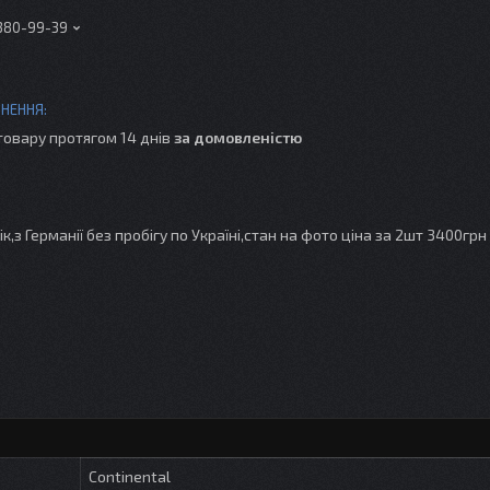
 380-99-39
товару протягом 14 днів
за домовленістю
к,з Германії без пробігу по Україні,стан на фото ціна за 2шт 3400грн
Continental