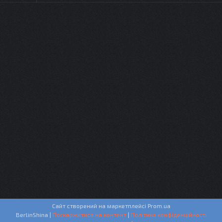
Сайт створений на маркетплейсі
Prom.ua
BerlinShina |
Поскаржитися на контент
|
Політика конфіденційності