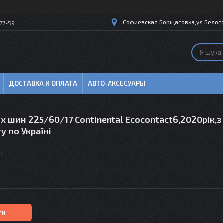
Софиевская Борщаговка,ул.Белогор
77-59
ДОСТАВКА И ОПЛАТА
АВТО-АКСЕСУАРЫ
іх шин 225/60/17 Continental Ecocontact6,2020рік,з
у по Україні
і
ти