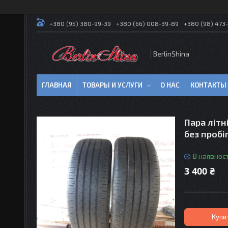
+380 (95) 380-99-39
+380 (66) 008-39-89
+380 (98) 473-
BerlinShina
ГЛАВНАЯ
ТОВАРЫ И УСЛУГИ
О НАС
КОНТАКТЫ
Пара літн
без пробіг
В наявност
3 400 ₴
Купи