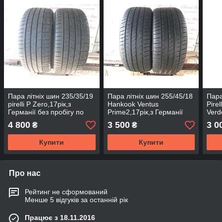
Пара літніх шин 235/35/19
Пара літніх шин 255/45/18
Пара
pirelli P Zero,17рік,з
Hankook Ventus
Pirel
Германії без пробігу по
Prime2,17рік,з Германії
Verd
Україні
без пробігу по Україні
Герм
4 800
3 500
3 0
₴
₴
Укра
Купити
Купити
Про нас
Рейтинг не сформований
Менше 5 відгуків за останній рік
Працює з 18.11.2016