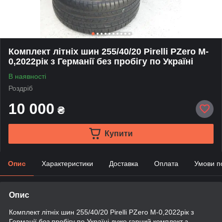
Комплект літніх шин 255/40/20 Pirelli PZero M-
0,2022рік з Германії без пробігу по Україні
В наявності
Роздріб
10 000
₴
Купити
Опис
Характеристики
Доставка
Оплата
Умови п
Опис
Комплект літніх шин 255/40/20 Pirelli PZero M-0,2022рік з
Германії без пробігу по Україні,дуже гарний комплект з