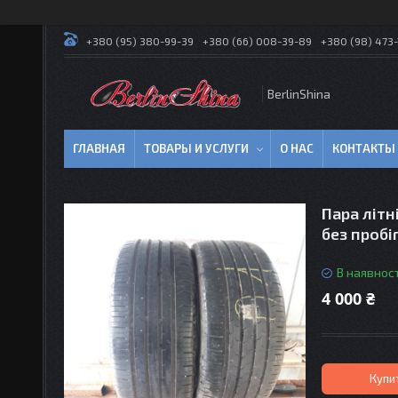
+380 (95) 380-99-39
+380 (66) 008-39-89
+380 (98) 473-
BerlinShina
ГЛАВНАЯ
ТОВАРЫ И УСЛУГИ
О НАС
КОНТАКТЫ
Пара літн
без пробіг
В наявност
4 000 ₴
Купи