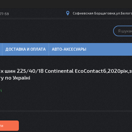
Софиевская Борщаговка,ул.Белогор
77-59
ДОСТАВКА И ОПЛАТА
АВТО-АКСЕСУАРЫ
іх шин 225/40/18 Continental EcoContact6,2020рік,з
у по Україні
і
ти