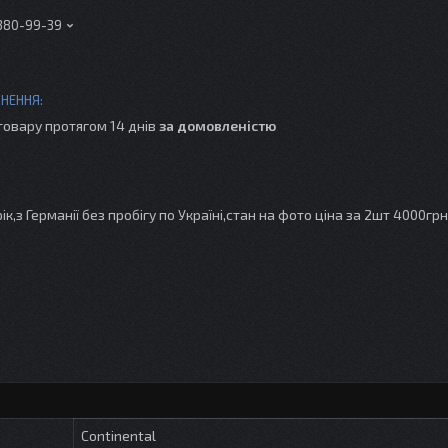
 380-99-39
товару протягом 14 днів
за домовленістю
к,з Германії без пробігу по Україні,стан на фото ціна за 2шт 4000грн
Continental