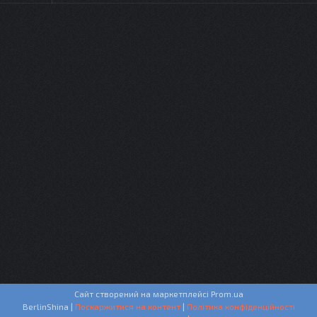
Сайт створений на маркетплейсі
Prom.ua
BerlinShina |
Поскаржитися на контент
|
Політика конфіденційності