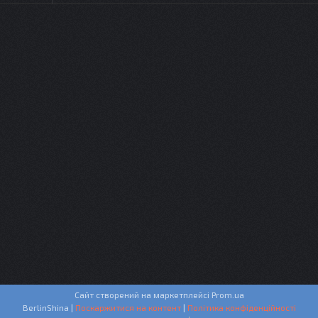
Сайт створений на маркетплейсі
Prom.ua
BerlinShina |
Поскаржитися на контент
|
Політика конфіденційності