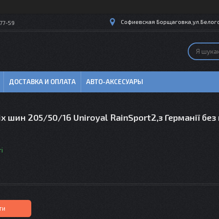
Софиевская Борщаговка,ул.Белогор
77-59
ДОСТАВКА И ОПЛАТА
АВТО-АКСЕСУАРЫ
іх шин 205/50/16 Uniroyal RainSport2,з Германії без
і
ти