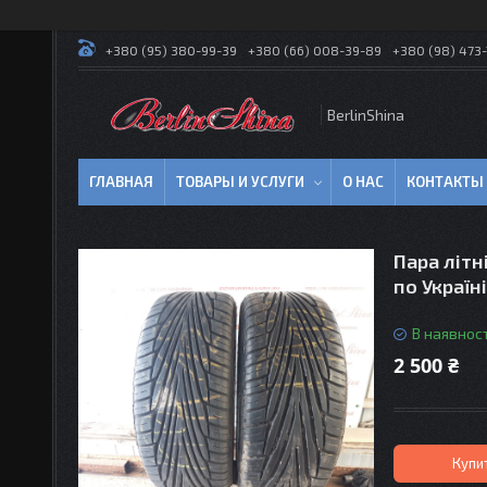
+380 (95) 380-99-39
+380 (66) 008-39-89
+380 (98) 473-
BerlinShina
ГЛАВНАЯ
ТОВАРЫ И УСЛУГИ
О НАС
КОНТАКТЫ
Пара літн
по Україні
В наявност
2 500 ₴
Купи