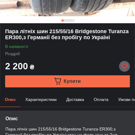
Пара літніх шин 215/55/16 Bridgestone Turanza
ER300,з Германії без пробігу по Україні
В наявності
Роздріб
2 200
₴
Купити
Опис
Характеристики
Доставка
Оплата
Умови п
Опис
Пара літніх шин 215/55/16 Bridgestone Turanza ER300,з
Германії без пробігу по Україні,стан на фото ціна за 2шт