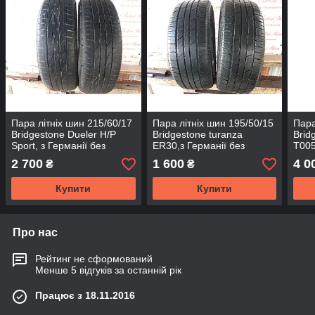
Пара літніх шин 215/60/17
Пара літніх шин 195/50/15
Пара
Bridgestone Dueler H/P
Bridgestone turanza
Brid
Sport, з Германії без
ER30,з Германії без
T005
пробігу по Україні
пробігу по Україні
проб
2 700
1 600
4 0
₴
₴
Купити
Купити
Про нас
Рейтинг не сформований
Менше 5 відгуків за останній рік
Працює з 18.11.2016