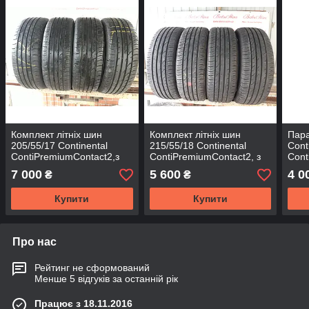
Комплект літніх шин
Комплект літніх шин
Пара
205/55/17 Continental
215/55/18 Continental
Cont
ContiPremiumContact2,з
ContiPremiumContact2, з
Cont
Германії без пробігу по
Німеччини без пробігу по
5,20
7 000
5 600
4 0
₴
₴
Україні
Україні
проб
Купити
Купити
Про нас
Рейтинг не сформований
Менше 5 відгуків за останній рік
Працює з 18.11.2016