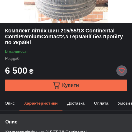
Комплект літніх шин 215/55/18 Continental
ContiPremiumContact2,з Германії без пробігу
по Україні
В наявності
Роздріб
6 500
₴
Купити
Опис
Характеристики
Доставка
Оплата
Умови 
Опис
Комплект літніх шин 215/55/18 Continental