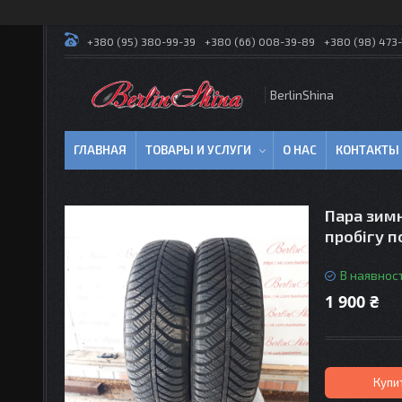
+380 (95) 380-99-39
+380 (66) 008-39-89
+380 (98) 473-
BerlinShina
ГЛАВНАЯ
ТОВАРЫ И УСЛУГИ
О НАС
КОНТАКТЫ
Пара зимн
пробігу п
В наявност
1 900 ₴
Купи