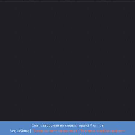
Сайт створений на маркетплейсі
Prom.ua
BerlinShina |
Поскаржитися на контент
|
Політика конфіденційності