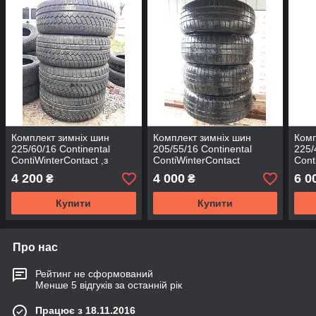
Комплект зимніх шин
Комплект зимніх шин
Комп
225/60/16 Continental
205/55/16 Continental
225/
ContiWinterContact ,з
ContiWinterContact
Cont
Германії без пробігу по
TS810S SSR,з Германії
TS86
4 200
4 000
6 0
₴
₴
Україні
без пробігу по Україні
без 
Купити
Купити
Про нас
Рейтинг не сформований
Менше 5 відгуків за останній рік
Працює з 18.11.2016