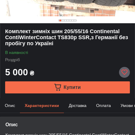
Комплект зимніх шин 205/55/16 Continental
ContiWinterContact TS830p SSR,з Германії без
пробігу по Україні
В наявності
Роздріб
5 000
₴
Купити
Опис
Характеристики
Доставка
Оплата
Умови 
Опис
Комплект зимніх шин 205/55/16 Continental ContiWinterContact