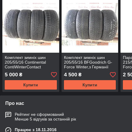
Комплект зимніх шин
Комплект зимніх шин
Пара
205/55/16 Continental
205/55/16 BFGoodrich G-
215/
ContiWinterContact
Force Winter,з Германії
Forc
TS830p SSR,з Германії
без пробігу по Україні
Герм
5 000
4 500
2 5
₴
₴
без пробігу по Україні
Укра
Купити
Купити
Про нас
Рейтинг не сформований
Менше 5 відгуків за останній рік
Працює з 18.11.2016