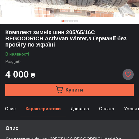
Комплект зимніх шин 205/65/16С
BFGOODRICH ActivVan Winter,з Германії без
пробігу по Україні
В наявності
Роздріб
4 000
₴
Купити
Опис
Характеристики
Доставка
Оплата
Умови 
Опис
Комплект зимніх шин 205/65/16С BFGOODRICH ActivVan