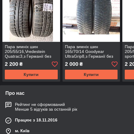
Пара зимніх шин
Пара зимніх шин
Пара
205/55/16,Vredestein
165/70/14 Goodyear
205/
Quatrac3,з Германії без
UltraGrip8,з Германії без
spor
пробігу по Україні
пробігу по Україні
проб
2 200
2 000
2 2
₴
₴
Купити
Купити
Про нас
Рейтинг не сформований
Менше 5 відгуків за останній рік
Працює з 18.11.2016
м. Київ