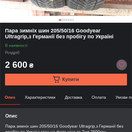
Пара зимніх шин 205/50/16 Goodyear
Ultragrip,з Германії без пробігу по Україні
В наявності
Роздріб
2 600
₴
Купити
Опис
Характеристики
Доставка
Оплата
Умови п
Опис
Пара зимніх шин 205/50/16 Goodyear Ultragrip,з Германії без
пробігу по Україні,стан на фото,ціна за 2шт 2600грн