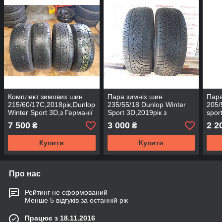
Комплект зимових шин
Пара зимніх шин
Пара
215/60/17С,2018рік,Dunlop
235/55/18 Dunlop Winter
205/
Winter Sport 3D,з Германії
Sport 3D,2019рік з
spor
без пробігу по Україні
Германії без пробігу по
проб
7 500
3 000
2 2
₴
₴
Україні
Купити
Купити
Про нас
Рейтинг не сформований
Менше 5 відгуків за останній рік
Працює з 18.11.2016