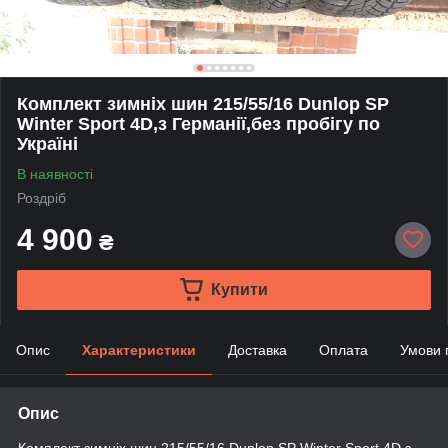
Комплект зимніх шин 215/55/16 Dunlop SP
Winter Sport 4D,з Германії,без пробігу по
Україні
В наявності
Роздріб
4 900
₴
Купити
Опис
Характеристики
Доставка
Оплата
Умови 
Опис
Комплект зимніх шин 215/55/16 Dunlop SP Winter Sport 4D,з