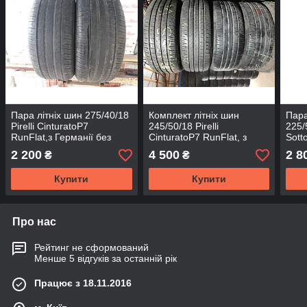
Пара літніх шин 275/40/18
Комплект літніх шин
Пара
Pirelli CinturatoP7
245/50/18 Pirelli
225/5
RunFlat,з Германії без
CinturatoP7 RunFlat, з
Sott
пробігу по Україні
Німеччини без пробігу по
року
2 200
4 500
2 8
₴
₴
Україні
проб
Купити
Купити
Про нас
Рейтинг не сформований
Менше 5 відгуків за останній рік
Працює з 18.11.2016