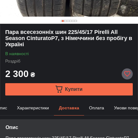
Пара всесезонніх шин 225/45/17 Pirelli All
Season CinturatoP7, з Німеччини без пробігу в
Україні
В наявності
Роздріб
2 300
₴
Купити
пис
Характеристики
Доставка
Оплата
Умови пове
Опис
Пара всесезонніх шин 225/45/17 Pirelli All Season CinturatoP7,