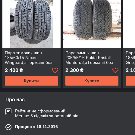
Пара зимових шин
Пара зимніх шин
Пара
185/60/15 Nexen
205/55/16 Fulda Kristall
185/
Winguard,з Германії без
Montero3,з Германії без
Grip
пробігу по Україні
пробігу по Україні
проб
2 400
2 300
2 1
₴
₴
Купити
Купити
Про нас
Рейтинг не сформований
Менше 5 відгуків за останній рік
Працює з 18.11.2016