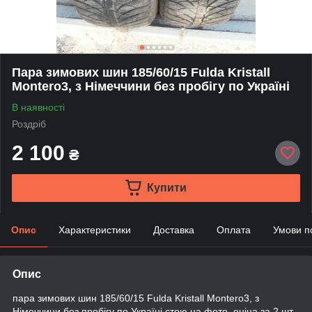
Пара зимових шин 185/60/15 Fulda Kristall
Montero3, з Німеччини без пробігу по Україні
В наявності
Роздріб
2 100
₴
Купити
Опис
Характеристики
Доставка
Оплата
Умови п
Опис
пара зимових шин 185/60/15 Fulda Kristall Montero3, з
Німеччини без пробігу по Україні,стою на фото, оціна за 2 шт.