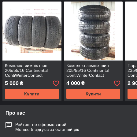
Комплект зимніх шин
Комплект зимніх шин
Пара
205/55/16 Continental
205/55/16 Continental
235/
ContiWinterContact
ContiWinterContact
Cont
TS830p SSR,з Германії
TS810S SSR,з Германії
TS83
5 000
4 000
2 9
₴
₴
без пробігу по Україні
без пробігу по Україні
Німе
Укра
Купити
Купити
Про нас
Рейтинг не сформований
Менше 5 відгуків за останній рік