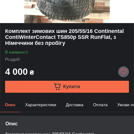
Комплект зимових шин 205/55/16 Continental
ContiWinterContact TS850p SSR RunFlat, з
Німеччини без пробігу
В наявності
Роздріб
4 000
₴
Купити
Опис
Характеристики
Доставка
Оплата
Умови п
Опис
Комплект зимових шин 205/55/16 Continental