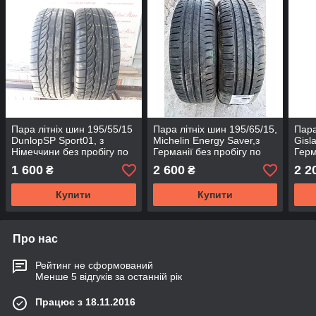
Пара літніх шин 195/55/15
Пара літніх шин 195/65/15,
Пара
DunlopSP Sport01, з
Michelin Energy Saver,з
Gisl
Німеччини без пробігу по
Германії без пробігу по
Герм
Україні
Україні
Укра
1 600
2 600
2 2
₴
₴
Купити
Купити
Про нас
Рейтинг не сформований
Менше 5 відгуків за останній рік
Працює з 18.11.2016