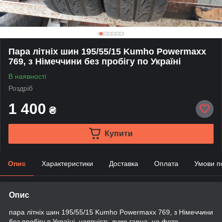
Пара літніх шин 195/55/15 Kumho Powermaxx
769, з Німеччини без пробігу по Україні
В наявності
Роздріб
1 400
₴
Купити
Опис
Характеристики
Доставка
Оплата
Умови п
Опис
пара літніх шин 195/55/15 Kumho Powermaxx 769, з Німеччини
без пробігу в Україні, наявність дуже гарна, на фото