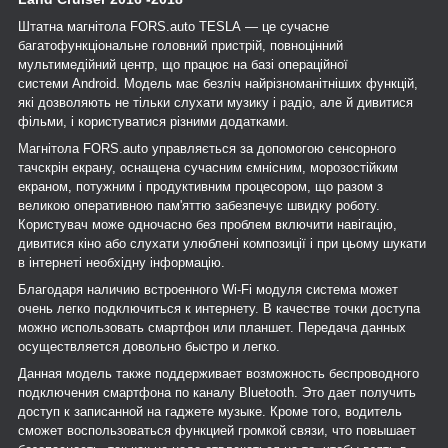
Штатна магнітола
FORS
.
auto
TESLA
— це сучасне
багатофункціональне головний пристрій, повноцінний
мультимедійний центр, що працює на базі операційної
системи
Android
. Модель має безліч найрізноманітніших функцій,
які дозволяють не тільки слухати музику і радіо, але й дивитися
фільми, і користуватися різними додатками.
Магнітола
FORS
.
auto
управляється за допомогою сенсорного
тачскрін екрану,
оснащена
сучасним ємнісним, морозостійким
екраном,
потужним і продуктивним процесором, що разом з
великою оперативною пам'яттю забезпечує швидку роботу.
Користувач може одночасно без проблем включити навігацію,
дивитися кіно або слухати улюблені композиції і при цьому шукати
в інтернеті необхідну інформацію.
Благодаря наличию встроенного
Wi
-
Fi
модуля система может
очень легко подключиться к интернету. В качестве точки доступа
можно использовать смартфон или планшет. Передача данных
осуществляется довольно быстро и легко.
Данная модель также поддерживает возможность беспроводного
подключения смартфона по каналу
Bluetooth
. Это дает получить
доступ к записанной на гаджете музыке. Кроме того, водитель
сможет воспользоваться функцией громкой связи, что повышает