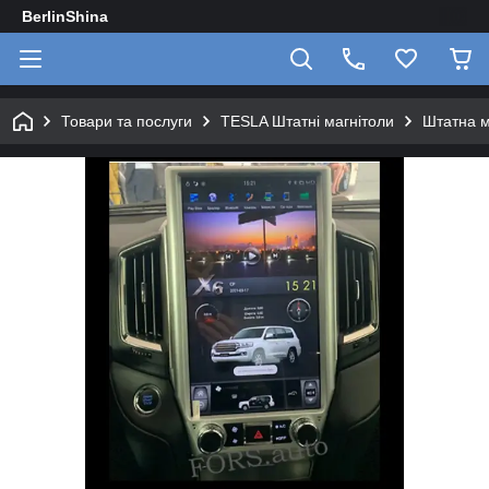
BerlinShina
Товари та послуги
TESLA Штатні магнітоли
Штатна м