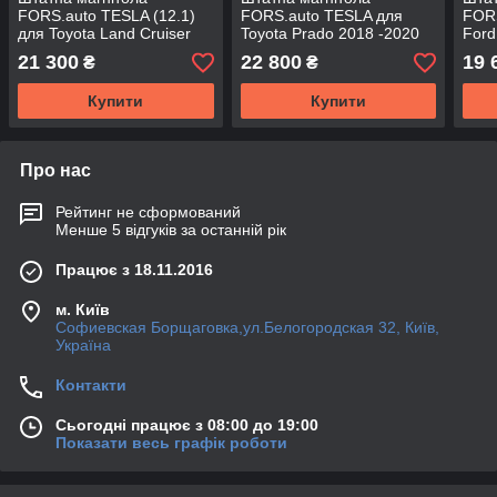
FORS.auto TESLA (12.1)
FORS.auto TESLA для
FORS
для Toyota Land Cruiser
Toyota Prado 2018 -2020
Ford
2016 -2018
21 300
22 800
19 
₴
₴
Купити
Купити
Про нас
Рейтинг не сформований
Менше 5 відгуків за останній рік
Працює з 18.11.2016
м. Київ
Софиевская Борщаговка,ул.Белогородская 32, Київ,
Україна
Контакти
Сьогодні працює з 08:00 до 19:00
Показати весь графік роботи