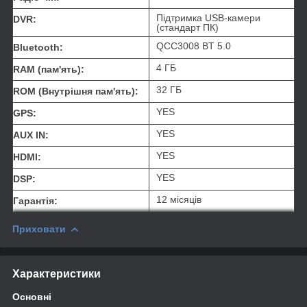
Підтримка USB-камери
DVR:
(стандарт ПК)
QCC3008 BT 5.0
Bluetooth:
4 ГБ
RAM (пам'ять):
32 ГБ
ROM (Внутрішня пам'ять):
YES
GPS:
YES
AUX IN:
YES
HDMI:
YES
DSP:
12 місяців
Гарантія:
Приховати
Характеристики
Основні