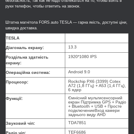
безопасность, так как не надо отвлекаться на то, чтобы взять в
руки телефон, чтобы ответить на звонок.
Штатна магнітола FORS.auto TESLA — гарна якість, доступні ціни,
швидка доставка.
TESLA
13.3
Діагональ екрану:
1920*1080 IPS
Роздільна здатність
екрану:
Android 9.0
Операційна система:
Rockchip PX6 (3399) Cotex
Процесор:
A72 (1,8 ГГц) + A53 (1,4 ГГц),
6 ядер
Ємнісний мультисенсорний
Функції:
екран Підтримка GPS + Радіо
+ Bluetooth + USB + Просте
подключениеВход камери
заднього виду AHD
TDA7851
Звуковий чіп:
TEF6686
Радіо чіп: