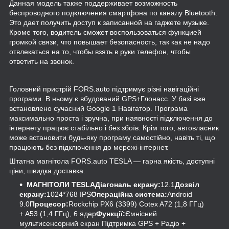
Данная модель также поддерживает возможность
беспроводного подключения смартфона по каналу Bluetooth.
Это дает получить доступ к записанной на гаджете музыке.
Кроме того, водитель сможет воспользоваться функцией
громкой связи, что повышает безопасность, так как не надо
отвлекаться на то, чтобы взять в руки телефон, чтобы
ответить на звонок.
Головний пристрій
FORS
.
auto
підтримує різні навігаційні
програми. В ньому є вбудований
GPS
+Глонасс. У базі вже
встановлено сучасний
Google
1 Навігатор. Програма
максимально проста і зручна, при наявності підключення до
інтернету працює стабільно і без збоїв. Крім того, автовласник
може встановити будь-яку програму самостійно, навіть ті, що
працюють без підключення до мережі-інтернет.
Штатна магнітола FORS.auto TESLA — гарна якість, доступні
ціни, швидка доставка.
МАГНІТОЛИ TESLA
Діагональ екрану:
12.1
Дозвіл
екрану:
1024*768 IPS
Операційна система:
Android
9.0
Процесор:
Rockchip PX6 (3399) Cotex A72 (1,8 ГГц)
+ A53 (1,4 ГГц), 6 ядер
Функції:
Ємнісний
мультисенсорний екран Підтримка GPS + Радіо +