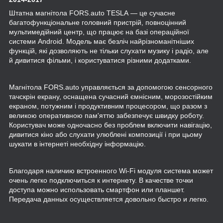
Штатна магнітола FORS.auto TESLA
— це сучасне
багатофункціональне головний пристрій, повноцінний
мультимедійний центр, що працює на базі операційної
системи Android. Модель має безліч найрізноманітніших
функцій, які дозволяють не тільки слухати музику і радіо, але
й дивитися фільми, і користуватися різними додатками.
Магнітола FORS.auto управляється за допомогою сенсорного
тачскрін екрану, оснащена сучасний ємнісним, морозостійким
екраном, потужним і продуктивним процесором, що разом з
великою оперативною пам'яттю забезпечує швидку роботу.
Користувач може одночасно без проблем включити навігацію,
дивитися кіно або слухати улюблені композиції і при цьому
шукати в інтернеті необхідну інформацію.
Благодаря наличию встроенного Wi-Fi модуля система может
очень легко подключиться к интернету. В качестве точки
доступа можно использовать смартфон или планшет.
Передача данных осуществляется довольно быстро и легко.