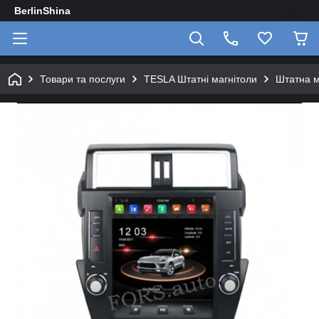
BerlinShina
Товари та послуги
TESLA Штатні магнітоли
Штатна м