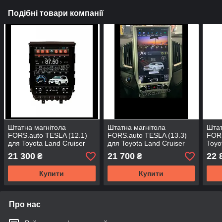
Подібні товари компанії
Штатна магнітола
Штатна магнітола
Штат
FORS.auto TESLA (12.1)
FORS.auto TESLA (13.3)
FORS
для Toyota Land Cruiser
для Toyota Land Cruiser
Toyo
2016 -2018
2016 -2018
21 300
21 700
22 
₴
₴
Купити
Купити
Про нас