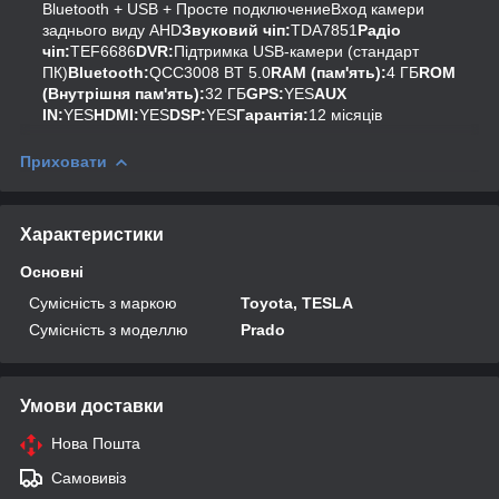
Bluetooth + USB + Просте подключениеВход камери
заднього виду AHD
Звуковий чіп:
TDA7851
Радіо
чіп:
TEF6686
DVR:
Підтримка USB-камери (стандарт
ПК)
Bluetooth:
QCC3008 BT 5.0
RAM (пам'ять):
4 ГБ
ROM
(Внутрішня пам'ять):
32 ГБ
GPS:
YES
AUX
IN:
YES
HDMI:
YES
DSP:
YES
Гарантія:
12 місяців
Приховати
Характеристики
Основні
Сумісність з маркою
Toyota, TESLA
Сумісність з моделлю
Prado
Умови доставки
Нова Пошта
Самовивіз