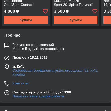
Continental
Duratura Mozzo
Nexe
ContiSportContact
Sport,2018рік,з Германії
19рі
5,2017рік,з Германії без
без пробігу по Україні
проб
4 000
3 500
3 3
₴
₴
пробігу по Україні
Купити
Купити
Про нас
Рейтинг не сформований
Менше 5 відгуків за останній рік
Працює з 18.11.2016
м. Київ
Софиевская Борщаговка,ул.Белогородская 32, Київ,
Україна
Контакти
Сьогодні працює з 08:00 до 19:00
Показати весь графік роботи