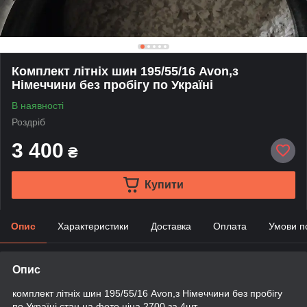
Комплект літніх шин 195/55/16 Avon,з
Німеччини без пробігу по Україні
В наявності
Роздріб
3 400
₴
Купити
Опис
Характеристики
Доставка
Оплата
Умови п
Опис
комплект літніх шин 195/55/16 Avon,з Німеччини без пробігу
по Україні,стан на фото,ціна 2700 за 4шт