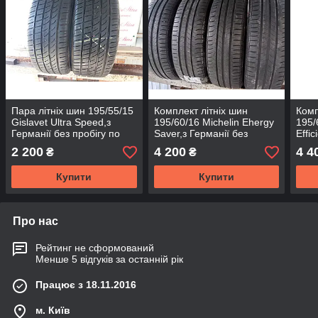
Пара літніх шин 195/55/15
Комплект літніх шин
Комп
Gislavet Ultra Speed,з
195/60/16 Michelin Ehergy
195/
Германії без пробігу по
Saver,з Германії без
Effic
Україні
пробігу по Україні
проб
2 200
4 200
4 4
₴
₴
Купити
Купити
Про нас
Рейтинг не сформований
Менше 5 відгуків за останній рік
Працює з 18.11.2016
м. Київ