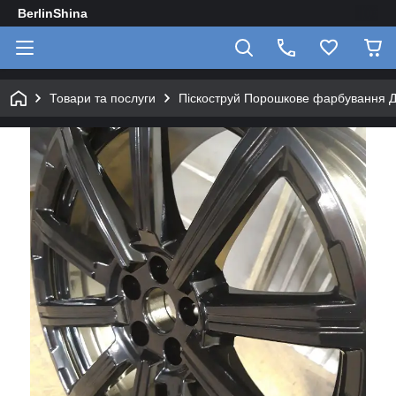
BerlinShina
Товари та послуги
Піскоструй Порошкове фарбування Ди