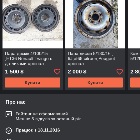
Пара дисків 4/100/15
Пара дисків 5/130/16 ,
Комп
,ЕТ36 Renault Twingo с
6J,et68 citroen,Peugeot
5/12
датчиками орігінал
орігінал
1 500
2 000
2 8
₴
₴
Купити
Купити
Про нас
Рейтинг не сформований
Менше 5 відгуків за останній рік
Працює з 18.11.2016