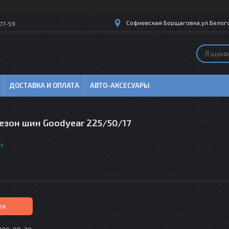
Софиевская Борщаговка,ул.Белогор
77-59
ДОСТАВКА И ОПЛАТА
АВТО-АКСЕСУАРЫ
езон шин Goodyear 225/50/17
і
ти