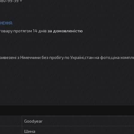
 380-99-39
товару протягом 14 днів
за домовленістю
везені з Німеччини без пробігу по Україні,стан на фото,ціна компл
Goodyear
Шина