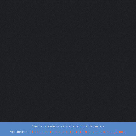
Сайт створений на маркетплейсі
Prom.ua
BerlinShina |
Поскаржитися на контент
|
Політика конфіденційності