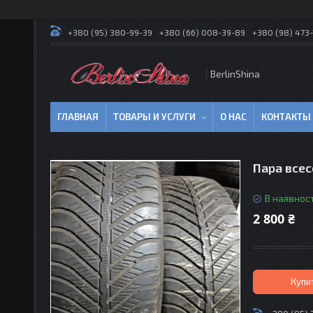
+380 (95) 380-99-39
+380 (66) 008-39-89
+380 (98) 473-
BerlinShina
ГЛАВНАЯ
ТОВАРЫ И УСЛУГИ
О НАС
КОНТАКТЫ
Пара всес
В наявност
2 800 ₴
Купи