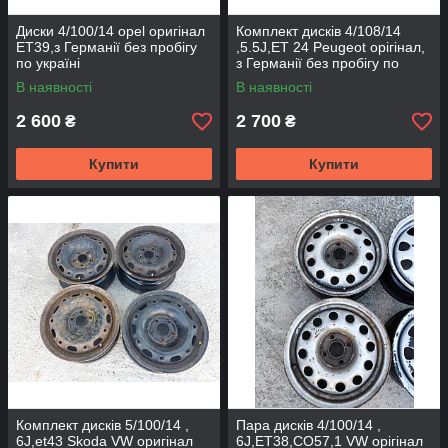
Диски 4/100/14 opel оригінал
Комплект дисків 4/108/14
ЕТ39,з Германії без пробігу
,5.5J,ET 24 Peugeot орігінал,
по україні
з Германії без пробігу по
Україні
В наявності
В наявності
2 600
2 700
₴
₴
Купити
Купити
Комплект дисків 5/100/14 ,
Пара дисків 4/100/14 ,
6J,et43 Skoda VW оригінал
6J,ET38,CO57,1 VW орігінал