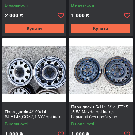
В наявності
В наявності
2 000
1 000
₴
₴
Купити
Купити
Пара дисків 5/114.3/14 ,ЕТ45
Пара дисків 4/100/14 ,
,5.5J Mazda орігінал,з
6J,ET45,CO57,1 VW орігінал
Германії без пробігу по
Україні
В наявності
В наявності
1 000
1 000
₴
₴