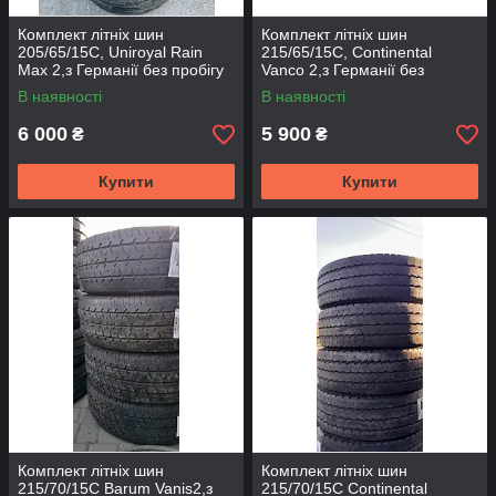
Комплект літніх шин
Комплект літніх шин
205/65/15С, Uniroyal Rain
215/65/15С, Continental
Max 2,з Германії без пробігу
Vanco 2,з Германії без
по Україні
пробігу по Україні
В наявності
В наявності
6 000
5 900
₴
₴
Купити
Купити
Комплект літніх шин
Комплект літніх шин
215/70/15С Barum Vanis2,з
215/70/15С Continental