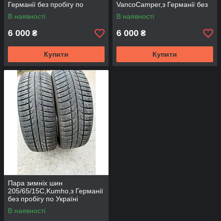
Германії без пробігу по
VancoCamper,з Германії без
Україні 18-20рік
пробігу по Україні
В наявності
В наявності
6 000
6 000
₴
₴
Купити
Купити
Пара зимніх шин
205/65/15С,Kumho,з Германії
без пробігу по Україні
В наявності